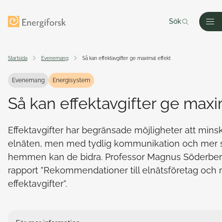
Till innehållet
Till startsidan
Sök
Men
Startsida
Evenemang
Så kan effektavgifter ge maximal effekt
Evenemang
Energisystem
Så kan effektavgifter ge maxi
Effektavgifter har begränsade möjligheter att minsk
elnäten, men med tydlig kommunikation och mer sm
hemmen kan de bidra. Professor Magnus Söderberg
rapport ”Rekommendationer till elnätsföretag oc
effektavgifter”.