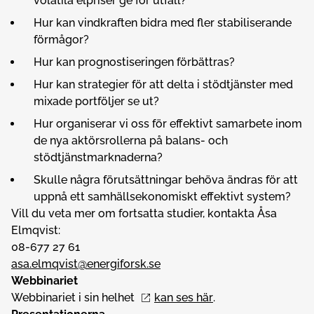
volatila elpriser ge för utfall?
Hur kan vindkraften bidra med fler stabiliserande
förmågor?
Hur kan prognostiseringen förbättras?
Hur kan strategier för att delta i stödtjänster med
mixade portföljer se ut?
Hur organiserar vi oss för effektivt samarbete inom
de nya aktörsrollerna på balans- och
stödtjänstmarknaderna?
Skulle några förutsättningar behöva ändras för att
uppnå ett samhällsekonomiskt effektivt system?
Vill du veta mer om fortsatta studier, kontakta Åsa
Elmqvist:
08-677 27 61
asa.elmqvist@energiforsk.se
Webbinariet
Webbinariet i sin helhet
kan ses här
.