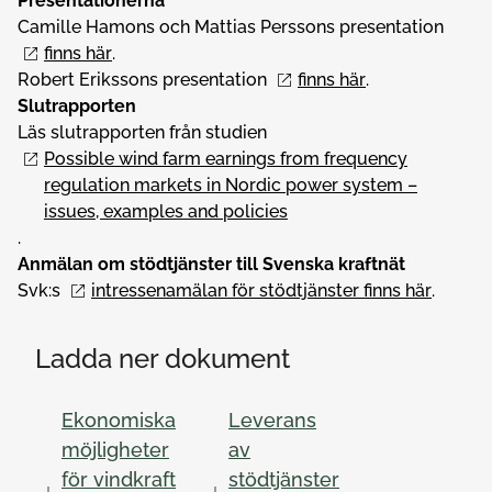
Presentationerna
Camille Hamons och Mattias Perssons presentation
finns här
.
Robert Erikssons presentation
finns här
.
Slutrapporten
Läs slutrapporten från studien
Possible wind farm earnings from frequency
regulation markets in Nordic power system –
issues, examples and policies
.
Anmälan om stödtjänster till Svenska kraftnät
Svk:s
intressenamälan för stödtjänster finns här
.
Ladda ner dokument
Ekonomiska
Leverans
möjligheter
av
för vindkraft
stödtjänster