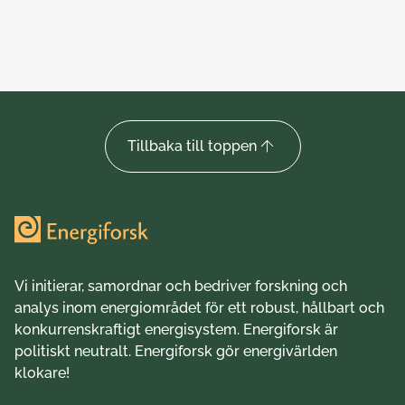
24 juni 2026
24 
Tillbaka till toppen
Vi initierar, samordnar och bedriver forskning och
analys inom energiområdet för ett robust, hållbart och
konkurrenskraftigt energisystem. Energiforsk är
politiskt neutralt. Energiforsk gör energivärlden
klokare!