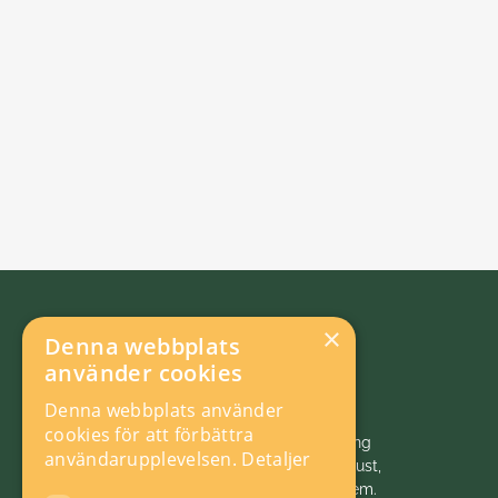
×
Denna webbplats
använder cookies
Denna webbplats använder
cookies för att förbättra
Vi initierar, samordnar och bedriver forskning
användarupplevelsen.
Detaljer
och analys inom energiområdet för ett robust,
hållbart och konkurrenskraftigt energisystem.