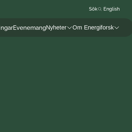
Sök
English
ingar
Evenemang
Nyheter
Om Energiforsk