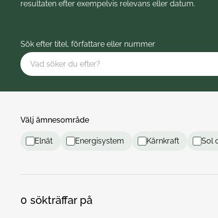
resultaten efter exempelvis relevans eller datum.
Sök efter titel, författare eller nummer
Välj ämnesområde
Elnät
Energisystem
Kärnkraft
Sol 
0
sökträffar på