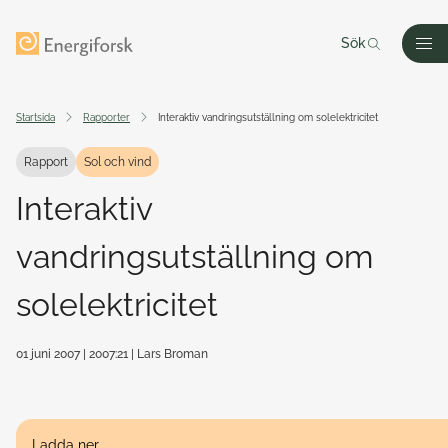
Till innehållet
Till startsidan
Sök
Men
Startsida
Rapporter
Interaktiv vandringsutställning om solelektricitet
Rapport
Sol och vind
Interaktiv
vandringsutställning om
solelektricitet
01 juni 2007
| 2007:21
| Lars Broman
Ladda ner