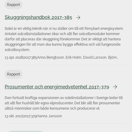
Rapport
Skuggningshandbok 2017-385
Solel är en viktig teknik när vi nu ställer om till ett förnybart energisystem.
Antalet solcells­installationer ökar och allt fler solcellsmoduler kommer
därför att placeras där skuggning förekommer. Det är viktigt att hantera
skuggningen för att man ska kunna bygga effektiva och väl fungerande
solcellssystem.
13 apr. 2018
|
2017:385
Anna Bengtsson, Erik Holm, David Larsson, Björn
Karlsson
Rapport
Prosumenter och energimedvetenhet 2017-379
Den fortsatt kraftiga expansionen av solelinstallationer i Sverige leder till
att allt fler hushåll blir egna elproducenter. Det blir allt fler prosumenter,
alltså människor som både konsumerar och producerar el.
13 okt. 2017
|
2017:379
Hanna Jansson