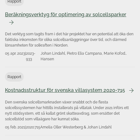
Rapport
Beräkningsverktyg för optimering av solcellsparker
Det verktyg som tagits fram i det här projektet har en potential att öka den
faktiska inkomsten för olika solcellsanläggningar över tid, och därmed
lönsamheten för solkraften i Norden.
05 apr. 2023
|
2023-
Johan Lindahl, Pietro Elia Campana, Marie Kofod
933
Hansen
Rapport
Kostnadsstruktur för svenska villasystem 2020-715
Den svenska solcellsmarknaden växer snabbt och de flesta
solcellssystemen har hittills installerats på villatak. Under 2021 införs ett
nytt stödsystem, ett så kallat grönt skatteavdrag, som ersätter det
solcellstöd som villaägare har kunnat söka.
05 feb. 2021
|
2020:715
Amelia Oller Westerberg & Johan Lindahl