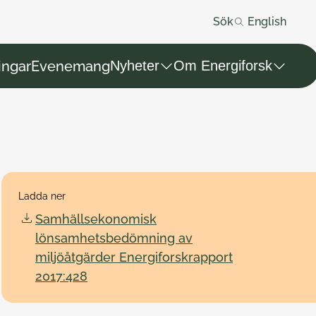
Sök
English
ingar
Evenemang
Nyheter
Om Energiforsk
Ladda ner
Samhällsekonomisk
lönsamhetsbedömning av
miljöåtgärder Energiforskrapport
2017:428