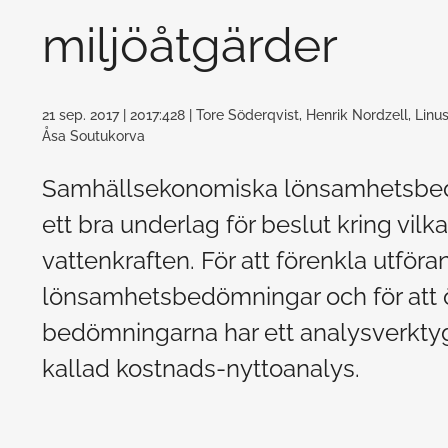
miljöåtgärder
21 sep. 2017
| 2017:428
| Tore Söderqvist, Henrik Nordzell, Linu
Åsa Soutukorva
Samhällsekonomiska lönsamhetsbedö
ett bra underlag för beslut kring vil
vattenkraften. För att förenkla utför
lönsamhetsbedömningar och för att 
bedömningarna har ett analysverktyg
kallad kostnads-nyttoanalys.