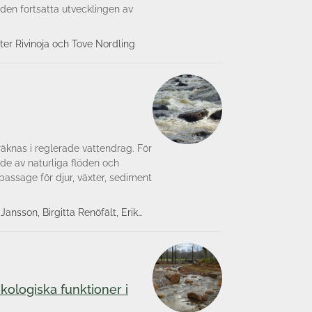
den fortsatta utvecklingen av
er Rivinoja och Tove Nordling
räknas i reglerade vattendrag. För
nde av naturliga flöden och
i passage för djur, växter, sediment
ansson, Birgitta Renöfält, Erik
kologiska funktioner i