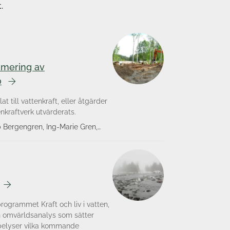
.
imering av
0
 till vattenkraft, eller åtgärder
kraftverk utvärderats.
 Bergengren, Ing-Marie Gren,
 Andersson, Stina Drakare, Emma
ert, Joel Segersten, Brendan
se Tirkaso, Carl Tamario,
t
rogrammet Kraft och liv i vatten,
En omvärldsanalys som sätter
 belyser vilka kommande