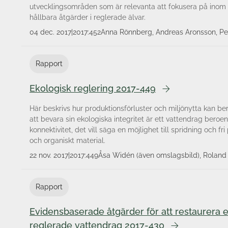
utvecklingsområden som är relevanta att fokusera på inom 
hållbara åtgärder i reglerade älvar.
04 dec. 2017
|
2017:452
Anna Rönnberg, Andreas Aronsson, Pet
Rapport
Ekologisk reglering 2017-449
Här beskrivs hur produktionsförluster och miljönytta kan be
att bevara sin ekologiska integritet är ett vattendrag beroe
konnektivitet, det vill säga en möjlighet till spridning och fr
och organiskt material.
22 nov. 2017
|
2017:449
Åsa Widén (även omslagsbild), Roland J
Degerman, Dag Wisaeus
Rapport
Evidensbaserade åtgärder för att restaurera e
reglerade vattendrag 2017-430