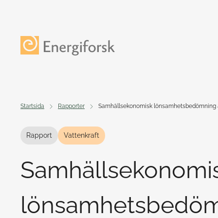
Till innehållet
Till startsidan
Startsida
Rapporter
Samhällsekonomisk lönsamhetsbedömning av
Rapport
Vattenkraft
Samhällsekonomi
lönsamhetsbedöm