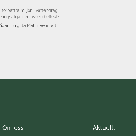
 förbättra miljön i vattendrag
reringsåtgärden avsedd effekt?
dén, Birgitta Malm Renöfält
Om oss
Aktuellt