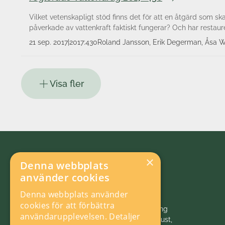
Vilket vetenskapligt stöd finns det för att en åtgärd som ska
påverkade av vattenkraft faktiskt fungerar? Och har restau
21 sep. 2017
|
2017:430
Roland Jansson, Erik Degerman, Åsa Wi
Visa fler
×
Denna webbplats
använder cookies
Denna webbplats använder
cookies för att förbättra
Vi initierar, samordnar och bedriver forskning
användarupplevelsen.
Detaljer
och analys inom energiområdet för ett robust,