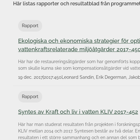
Här listas rapporter och resultatblad från programmet
Rapport
Ekologiska och ekonomiska strategier för opt
vattenkraftsrelaterade miljöåtgärder 2017-45
Här har de restaureringsåtgärder som har genomförts kopplat
som skulle kunna ske som kompensationsåtgärder vid vatten
19 dec. 2017
|
2017:450
Leonard Sandin, Erik Degerman, Jakob
Peter Carlson, Serena Donadi, Mikael
Göthe, Richard K. Johnson, Maria Kahl
Rapport
Mckie, David Spjut, Wondmagegn Tafes
Cristina Trigal, Eddie Von Wachenfeld
Syntes av Kraft och liv i vatten KLIV 2017-452
Här har man studerat resultaten från projekten i forskningsp
KLIV mellan 2014 och 2017. Syntesen består av två delar. 
resultaten i ett större sammanhang och en annan del som