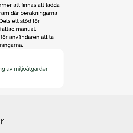
mer att finnas att ladda
ogram där beräkningarna
els ett stöd för
fattad manual,
 för användaren att ta
kningarna.
 av miljöåtgärder
r