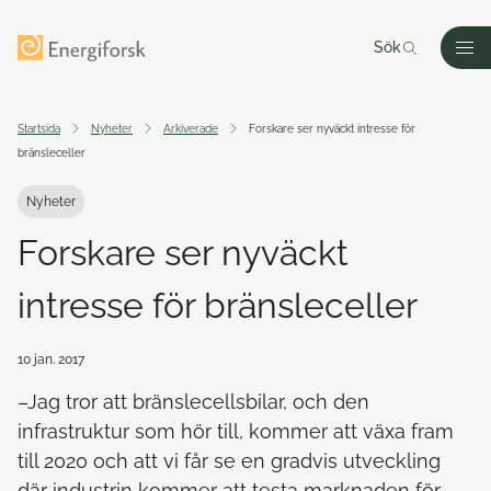
Till innehållet
Till startsidan
Sök
Men
Startsida
Nyheter
Arkiverade
Forskare ser nyväckt intresse för
bränsleceller
Nyheter
Forskare ser nyväckt
intresse för bränsleceller
10 jan. 2017
–Jag tror att bränslecellsbilar, och den
infrastruktur som hör till, kommer att växa fram
till 2020 och att vi får se en gradvis utveckling
där industrin kommer att testa marknaden för