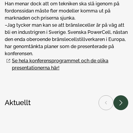
Han menar dock att om tekniken ska slå igenom på
fordonssidan måste fler modeller komma ut på
marknaden och priserna sjunka.
–Jag tycker man kan se att bränsleceller är på väg att
bli en industrigren i Sverige. Svenska PowerCell, nästan
den enda oberoende bränslecellstillverkaren i Europa,
har genomtänkta planer som de presenterade på
konferensen.
Se hela konferensprogrammet och de olika
presentationerna här!
Aktuellt
Föregående
Nästa
Elnäten kan frigöra upp till 40 procent mer effekt
Med 
Nyheter
Elnät
N