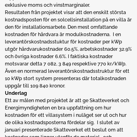
exklusive moms och vinstmarginaler.
Resultaten från projektet visar att den enskilt största
kostnadsposten för en solcellsinstallation på en villa är
den för installationsarbete. Den mest omfattande
kostnaden för hårdvara är modulkostnaderna. I en
leverantörskostnadsstuktur för kostnader per kW
p
utgör hårdvarukostnader 60.5%, arbetskostnader 32.9%
och övriga kostnader 6.6%. I faktiska kostnader
motsvarar detta 7 082, 3 849 respektive 770 kr/kW
p.
Även en normerad leverantörskostnadsstruktur för ett
10 kWp stort system presenteras där totalkostnaden
uppgår till 109 840 kronor.
Underlag
Ett av målen med projektet är att ge Skatteverket och
Energimyndigheten en bra uppfattning om hur
kostnaden för ett villasystem i nuläget ser ut och hur
de olika kostnadsposterna fördelar sig. I slutet av
januari presenterade Skatteverket ett beslut om att