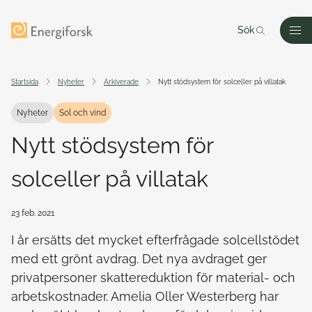
Till innehållet
Till startsidan
Sök
Men
Startsida
Nyheter
Arkiverade
Nytt stödsystem för solceller på villatak
Nyheter
Sol och vind
Nytt stödsystem för
solceller på villatak
23 feb. 2021
I år ersätts det mycket efterfrågade solcellstödet
med ett grönt avdrag. Det nya avdraget ger
privatpersoner skattereduktion för material- och
arbetskostnader. Amelia Oller Westerberg har