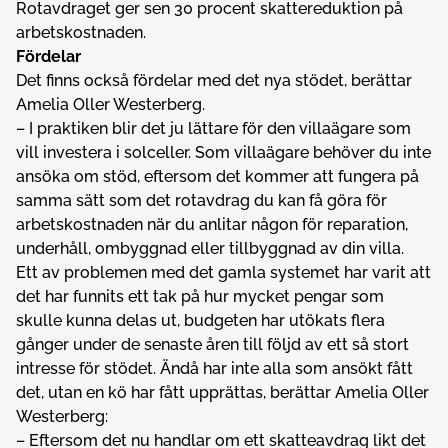
Rotavdraget ger sen 30 procent skattereduktion på
arbetskostnaden.
Fördelar
Det finns också fördelar med det nya stödet, berättar
Amelia Oller Westerberg.
– I praktiken blir det ju lättare för den villaägare som
vill investera i solceller. Som villaägare behöver du inte
ansöka om stöd, eftersom det kommer att fungera på
samma sätt som det rotavdrag du kan få göra för
arbetskostnaden när du anlitar någon för reparation,
underhåll, ombyggnad eller tillbyggnad av din villa.
Ett av problemen med det gamla systemet har varit att
det har funnits ett tak på hur mycket pengar som
skulle kunna delas ut, budgeten har utökats flera
gånger under de senaste åren till följd av ett så stort
intresse för stödet. Ändå har inte alla som ansökt fått
det, utan en kö har fått upprättas, berättar Amelia Oller
Westerberg:
– Eftersom det nu handlar om ett skatteavdrag likt det