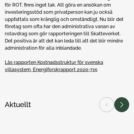
för ROT, finns inget tak. Att göra en ansökan om
investeringsstöd som privatperson kan ju också
uppfattats som krånglig och omständligt. Nu blir det
företag som ofta har den administrativa vanan av
rotavdrag som gör rapporteringen till Skatteverket.
Det positiva är att det kan leda till att det blir mindre
administration för alla inblandade.
Läs rapporten Kostnadsstruktur för svenska
villasystem, Energiforskrapport 2020-715
Aktuellt
Föregående
Nästa
Elnäten kan frigöra upp till 40 procent mer effekt
Med 
Nyheter
Elnät
N