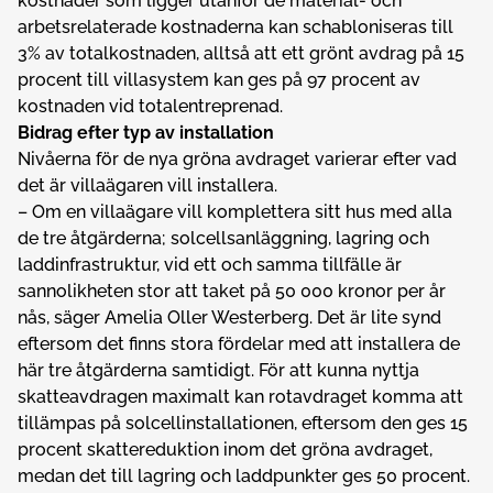
kostnader som ligger utanför de material- och
arbetsrelaterade kostnaderna kan schabloniseras till
3% av totalkostnaden, alltså att ett grönt avdrag på 15
procent till villasystem kan ges på 97 procent av
kostnaden vid totalentreprenad.
Bidrag efter typ av installation
Nivåerna för de nya gröna avdraget varierar efter vad
det är villaägaren vill installera.
– Om en villaägare vill komplettera sitt hus med alla
de tre åtgärderna; solcellsanläggning, lagring och
laddinfrastruktur, vid ett och samma tillfälle är
sannolikheten stor att taket på 50 000 kronor per år
nås, säger Amelia Oller Westerberg. Det är lite synd
eftersom det finns stora fördelar med att installera de
här tre åtgärderna samtidigt. För att kunna nyttja
skatteavdragen maximalt kan rotavdraget komma att
tillämpas på solcellinstallationen, eftersom den ges 15
procent skattereduktion inom det gröna avdraget,
medan det till lagring och laddpunkter ges 50 procent.