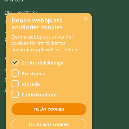
Om Energiforsk
×
Denna webbplats
Kontakt
använder cookies
Jobba hos oss
Denna webbplats använder
Press
cookies för att förbättra
användarupplevelsen.
Detaljer
Aktuellt
Strikt nödvändiga
Nyheter
Prestanda
Evenemang
Riktade
Utlysningar
Funktionalitet
TILLÅT COOKIES
Om kakor
TILLÅT INTE COOKIES
Energieffektiv webb