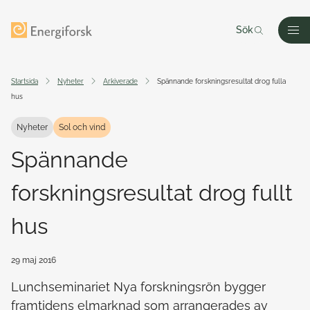
Till innehållet
Till startsidan
Sök
Men
Startsida
Nyheter
Arkiverade
Spännande forskningsresultat drog fulla
hus
Nyheter
Sol och vind
Spännande
forskningsresultat drog fullt
hus
29 maj 2016
Lunchseminariet Nya forskningsrön bygger
framtidens elmarknad som arrangerades av