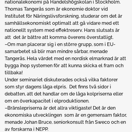
nationalekonomi på Handelshögskolan i Stockholm.
Thomas Tangerås som är ekonomie doktor vid
Institutet för Näringslivsforskning, studerar om det är
samhällsekonomiskt optimalt att gå vidare med ett
nationellt system med effektreserv. Hans slutsats är
att det är bättre att komma överens överstatligt.
–Om man placerar sig i en större grupp, som i EU-
samarbetet så blir man mindre sårbar, menade
Tangerås. Hela värdet med en nordisk elmarknad är att
bygga ihop systemen för att kunna skicka el fram och
tillbaka!
Under seminariet diskuterades också vilka faktorer
som styr dagens låga elpris. Det finns två sidor i
debatten, att det handlar om de låga kolpriserna eller
om en överkapacitet i elproduktionen.
–Bränslepriserna är det allra viktigaste! Det är den
ekonomiska utvecklingen som är en gemensam faktor,
menade Johan Bruce, seniorkonsult från Sweco och en
av forskarna i NEPP.