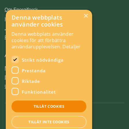
Om Energiforsk
×
Denna webbplats
Kontakt
använder cookies
Jobba hos oss
Denna webbplats använder
Press
cookies för att förbättra
användarupplevelsen.
Detaljer
Aktuellt
Strikt nödvändiga
Nyheter
Prestanda
Evenemang
Riktade
Utlysningar
Funktionalitet
TILLÅT COOKIES
Om kakor
TILLÅT INTE COOKIES
Energieffektiv webb