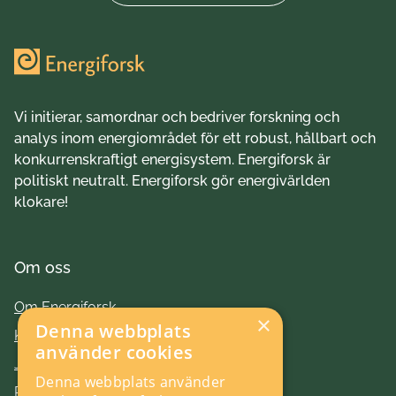
Vi initierar, samordnar och bedriver forskning och
analys inom energiområdet för ett robust, hållbart och
konkurrenskraftigt energisystem. Energiforsk är
politiskt neutralt. Energiforsk gör energivärlden
klokare!
Om oss
Om Energiforsk
×
Denna webbplats
Kontakt
använder cookies
Jobba hos oss
Denna webbplats använder
Press