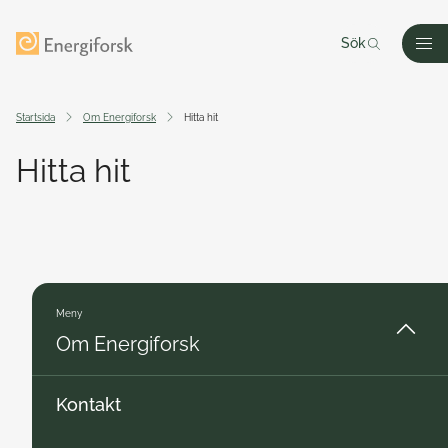
Till innehållet
Till startsidan
Sök
Men
Startsida
Om Energiforsk
Hitta hit
Hitta hit
Meny
Om Energiforsk
Kontakt