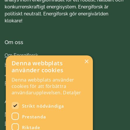
konkurrenskraftigt energisystem. Energiforsk är
politiskt neutralt. Energiforsk gör energivärlden
klokare!
Om oss
Om Energiforsk
×
Denna webbplats
Kontakt
använder cookies
Jobba hos oss
Denna webbplats använder
Press
cookies för att förbättra
användarupplevelsen.
Detaljer
Aktuellt
Strikt nödvändiga
Nyheter
Prestanda
Evenemang
Riktade