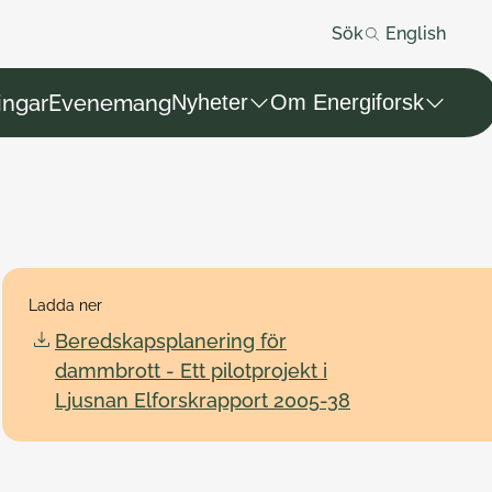
Sök
English
ingar
Evenemang
Nyheter
Om Energiforsk
Ladda ner
Beredskapsplanering för
dammbrott - Ett pilotprojekt i
Ljusnan Elforskrapport 2005-38