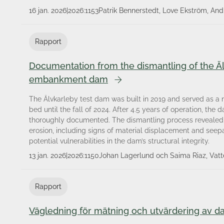
16 jan. 2026
|
2026:1153
Patrik Bennerstedt, Love Ekström, A
Rapport
Documentation from the dismantling of the Äl
embankment dam
The Älvkarleby test dam was built in 2019 and served as a n
bed until the fall of 2024. After 4.5 years of operation, th
thoroughly documented. The dismantling process revealed m
erosion, including signs of material displacement and seep
potential vulnerabilities in the dam’s structural integrity.
13 jan. 2026
|
2026:1150
Johan Lagerlund och Saima Riaz, Vatt
Rapport
Vägledning för mätning och utvärdering av 