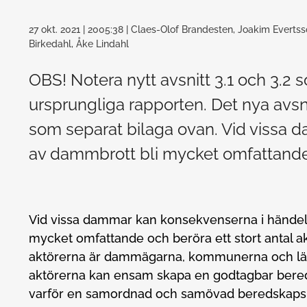
27 okt. 2021
| 2005:38
| Claes-Olof Brandesten, Joakim Evertss
Birkedahl, Åke Lindahl
OBS! Notera nytt avsnitt 3.1 och 3.2 s
ursprungliga rapporten. Det nya avsnit
som separat bilaga ovan. Vid vissa
av dammbrott bli mycket omfattande o
Vid vissa dammar kan konsekvenserna i händel
mycket omfattande och beröra ett stort antal ak
aktörerna är dammägarna, kommunerna och län
aktörerna kan ensam skapa en godtagbar bere
varför en samordnad och samövad beredskapsp