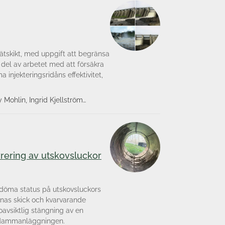
tätskikt, med uppgift att begränsa
del av arbetet med att försäkra
injekteringsridåns effektivitet,
Mohlin, Ingrid Kjellström
ering av utskovsluckor
edöma status på utskovsluckors
nas skick och kvarvarande
oavsiktlig stängning av en
 dammanläggningen.