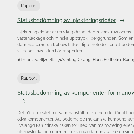
Rapport
Statusbedömning av injekteringsridåer
Injekteringsridåer är en viktig del av dammkonstruktionens 
vattenläckage och minska upptryck i berggrunden. Som en 
dammsäkerheten behövs tillförlitliga metoder för att bedöma 
vilka beskrivs i den här rapporten.
16 mars 2026
|
2026:1174
Yanting Chang, Hans Fridholm, Benny 
SWECO
Rapport
Statusbedömning av komponenter för manövr
Det här projektet har sammanställt olika metoder för att b
olika komponenter. Att bedöma de mekaniska komponenter
livslängd kan minska risken för utebliven manövrering eller 
utskovslucka och därmed också öka dammsäkerheten vid