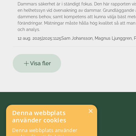
Dammars säkerhet är i ständigt fokus. Den här rapporten visar
en helhetssyn vid övervakning av dammar. Grundläggande ä
dammens behov, samt kompetens att kunna välja bäst metod
förändringar. Mätningar måste hålla hög kvalitet så att man
och analys.
12 aug. 2025
|
2025:1125
Sam Johansson, Magnus Ljungg
Visa fler
×
Denna webbplats
använder cookies
Denna webbplats använder