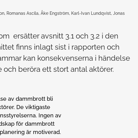
on, Romanas Ascila, Åke Engström, Karl-Ivan Lundqvist, Jonas
om ersätter avsnitt 3.1 och 3.2 i den
tet finns inlagt sist i rapporten och
 dammar kan konsekvenserna i händelse
ch beröra ett stort antal aktörer.
se av dammbrott bli
törer. De viktigaste
sstyrelserna. Ingen av
dskap för dammbrott
lanering är motiverad.