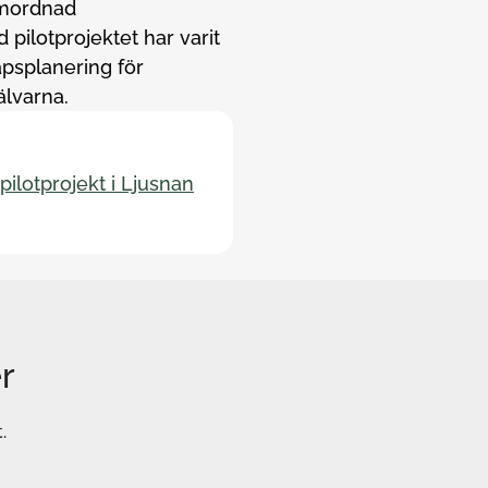
samordnad
pilotprojektet har varit
apsplanering för
älvarna.
ilotprojekt i Ljusnan
r
.