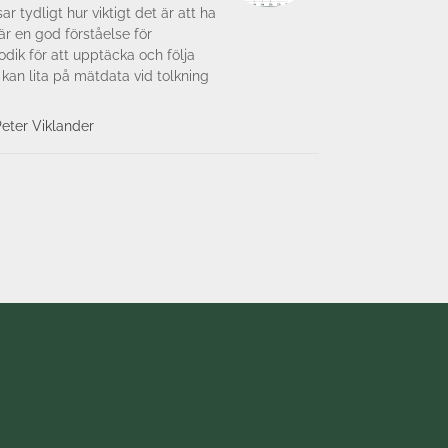
 tydligt hur viktigt det är att ha
r en god förståelse för
ik för att upptäcka och följa
 kan lita på mätdata vid tolkning
ren, Peter Viklander