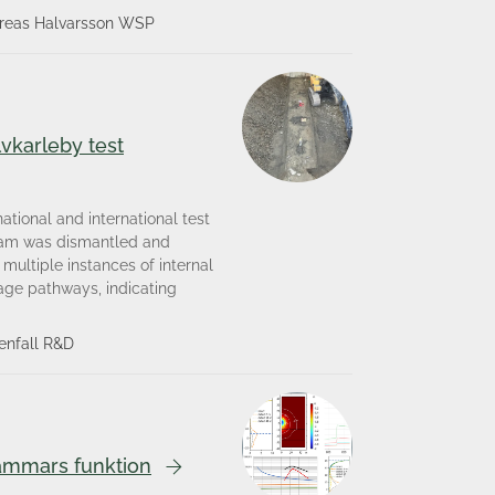
ndreas Halvarsson WSP
vkarleby test
ational and international test
e dam was dismantled and
ultiple instances of internal
age pathways, indicating
enfall R&D
dammars funktion