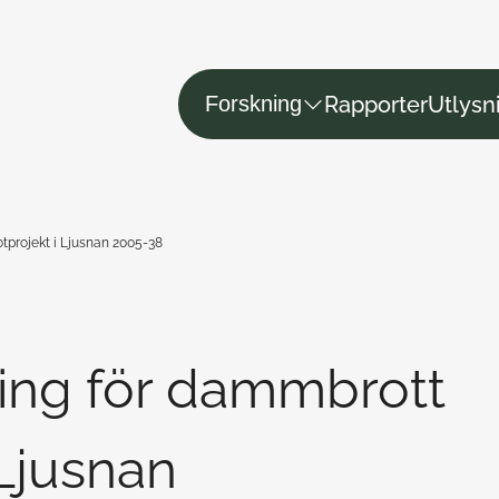
Rapporter
Utlysn
Forskning
otprojekt i Ljusnan 2005-38
ing för dammbrott
 Ljusnan