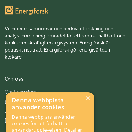
Vi initierar, samordnar och bedriver forskning och
analys inom energiområdet för ett robust, hållbart och
konkurrenskraftigt energisystem. Energiforsk är
politiskt neutralt. Energiforsk gör energivärlden
klokare!
Om oss
Om Energiforsk
×
Denna webbplats
Kontakt
använder cookies
Jobba hos oss
Denna webbplats använder
Press
cookies för att förbättra
användarupplevelsen.
Detaljer