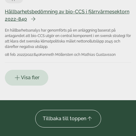
Hållbarhetsbedömning av bio-CCS i fjärrvärmesektorn
2022-840
En hållbarhetsanalys har genomförts på en anläggning baserat på
antagandet att bio-CCS utgör en central komponent i en svensk strategi för
att klara det svenska klimatpolitiska målet nettonollutsläpp 2045 och
därefter negativa utsläpp.
08 feb. 2022
|
2022:840
Kenneth Möllersten och Mathias Gustavsson
Visa fler
Tillbaka till toppen