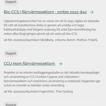
Möllersten,Ivl, Mathias Fridahl, Linköpings Universitet
Rapport
Alexander Olsson Linköpings Universitet, Gry Møl
Mortensen Rise Jan Kjärstad Chalmers, Katja Åström
Bio-CCS i fjärrvärmesektorn - syntes 2022-842
Energiforsk
Uppvärmningsbranschen har en vision om att år 2045 utgöra en kolsänka.
Ett sätt att åstadkomma detta är genom att avskilja och lagra
koldioxidutsläpp med biogent ursprung. Ett antal fjärrvärmeföretag har
redan olika långt gångna planer på att satsa på bio-CCS.
08 feb. 2022
|
2022:842
Håkan Sköldberg, Johanna Beiron, Mathias Fridahl
Jenny Gode, Cecilia Grubbström, Mathias Gustavsson
Johan Holm, Filip Johnsson, Jan Kjärstad Liv
Lundberg, Ebba Löfblad, Kenneth Möllersten Therese
Rapport
Nehler, Åsa Romson, Jenny Sahlin Martyna Solis,
Linnea Steen, Maja-Stina Svanberg Frisinger Thomas
CCU inom fjärrvärmesektorn
Unger, Jens Wolf, Lars Zetterberg
Projektet är en mindre kartläggningsstudie av det aktuella kunskapsläget
och användning av CCU (Carbon Capture and Utilization) i
fjärrvärmesektorn och nedströms användning av koldioxid. Rapporten ger
också en översikt av tekniker under utveckling.
08 feb. 2022
|
2022:841
Anton Fagerström, Theo Nyberg
Rapport