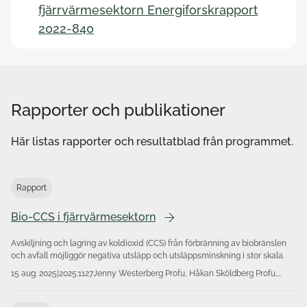
fjärrvärmesektorn Energiforskrapport
2022-840
Rapporter och publikationer
Här listas rapporter och resultatblad från programmet.
Rapport
Bio-CCS i fjärrvärmesektorn
Avskiljning och lagring av koldioxid (CCS) från förbränning av biobränslen
och avfall möjliggör negativa utsläpp och utsläppsminskning i stor skala.
15 aug. 2025
|
2025:1127
Jenny Westerberg Profu, Håkan Sköldberg Profu,
Julia Renström Profu Emil Nyholm Profu, Jenny
Sahlin Profu, Clara Haag Johansson Profu Kenneth