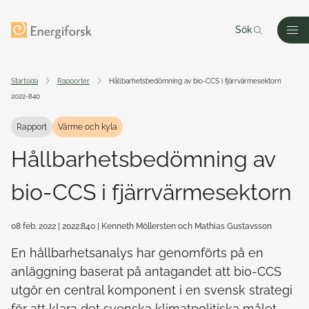
Till innehållet
Till startsidan
Sök
Men
Startsida
Rapporter
Hållbarhetsbedömning av bio-CCS i fjärrvärmesektorn
2022-840
Rapport
Värme och kyla
Hållbarhetsbedömning av
bio-CCS i fjärrvärmesektorn
08 feb. 2022
| 2022:840
| Kenneth Möllersten och Mathias Gustavsson
En hållbarhetsanalys har genomförts på en
anläggning baserat på antagandet att bio-CCS
utgör en central komponent i en svensk strategi
för att klara det svenska klimatpolitiska målet