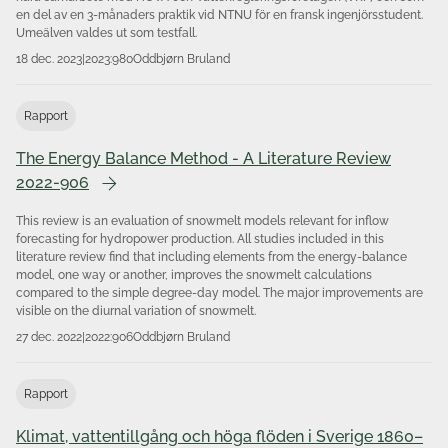
en del av en 3-månaders praktik vid NTNU för en fransk ingenjörsstudent.
Umeälven valdes ut som testfall.
18 dec. 2023
|
2023:980
Oddbjørn Bruland
Rapport
The Energy Balance Method - A Literature Review
2022-906
This review is an evaluation of snowmelt models relevant for inflow
forecasting for hydropower production. All studies included in this
literature review find that including elements from the energy-balance
model, one way or another, improves the snowmelt calculations
compared to the simple degree-day model. The major improvements are
visible on the diurnal variation of snowmelt.
27 dec. 2022
|
2022:906
Oddbjørn Bruland
Rapport
Klimat, vattentillgång och höga flöden i Sverige 1860–