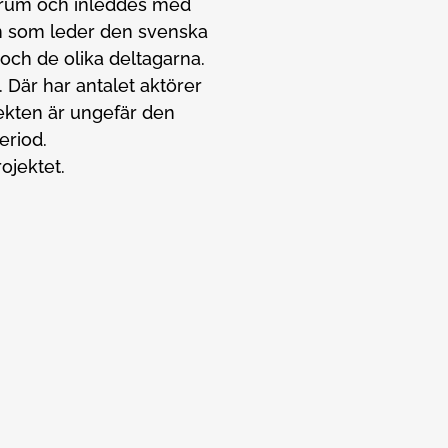
orum och inleddes med
ion som leder den svenska
och de olika deltagarna.
 Där har antalet aktörer
fekten är ungefär den
eriod.
rojektet.
mer effekt