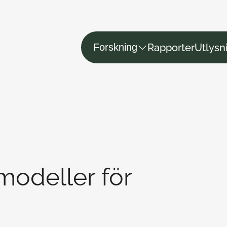
Rapporter
Utlysn
Forskning
smodeller för