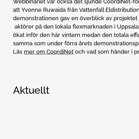
Webbinariet var också det sjunde CoordiNet-f
att Yvonne Ruwaida från Vattenfall Eldistribut
demonstrationen gav en överblick av projektet 
aktörer på den lokala flexmarknaden i Uppsala.
ökat inför den här vintern medan den totala ef
samma som under förra årets demonstrationsp
Läs
mer om CoordiNet
och vad som händer i p
Aktuellt
Elnäten kan frigöra upp till 40 procent mer effekt
Nyheter
Elnät
Elnäten kan frigöra upp till 40 procent 