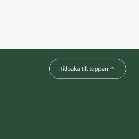
24 jun
Tillbaka till toppen