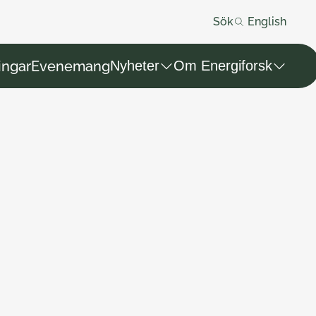
Sök
English
ingar
Evenemang
Nyheter
Om Energiforsk