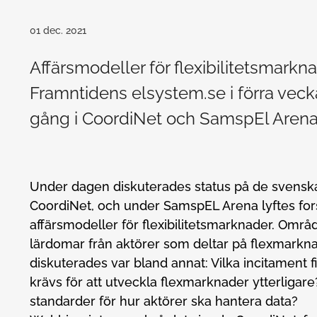
01 dec. 2021
Affärsmodeller för flexibilitetsmarkn
Framntidens elsystem.se i förra vec
gång i CoordiNet och SamspEl Arena
Under dagen diskuterades status på de svensk
CoordiNet, och under SamspEL Arena lyftes fo
affärsmodeller för flexibilitetsmarknader. Omr
lärdomar från aktörer som deltar på flexmarkn
diskuterades var bland annat: Vilka incitament fi
krävs för att utveckla flexmarknader ytterligare
standarder för hur aktörer ska hantera data?