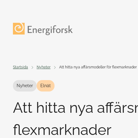
Till innehållet
Till startsidan
Startsida
Nyheter
Att hitta nya affärsmodeller för flexmarknader
Nyheter
Elnät
Att hitta nya affär
flexmarknader