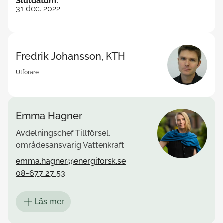
Slutdatum
:
31 dec. 2022
Fredrik Johansson, KTH
Utförare
Emma Hagner
Avdelningschef Tillförsel,
områdesansvarig Vattenkraft
emma.hagner@energiforsk.se
08-677 27 53
Läs mer