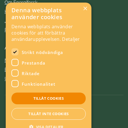
Om Energiforsk
×
Denna webbplats
Kontakt
använder cookies
Jobba hos oss
Denna webbplats använder
Press
cookies för att förbättra
användarupplevelsen.
Detaljer
Aktuellt
Strikt nödvändiga
Nyheter
Prestanda
Evenemang
Riktade
Utlysningar
Funktionalitet
TILLÅT COOKIES
Om kakor
TILLÅT INTE COOKIES
Energieffektiv webb
VISA DETALJER