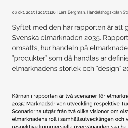
06 okt. 2025
| 2025:1126
| Lars Bergman, Handelshögskolan Sto
Syftet med den här rapporten är att
Svenska elmarknaden 2035. Rapporte
omsätts, hur handeln på elmarknaden
”produkter” som då handlas är defini
elmarknadens storlek och ”design” 20
Kärnan i rapporten är två scenarier för elmarkn
2035: Marknadsdriven utveckling respektive T
Scenarierna utgår från två olika visioner om e
elmarknadens roll i samhällsutvecklingen och vi
respektive kommersiella överväganden ska ha i