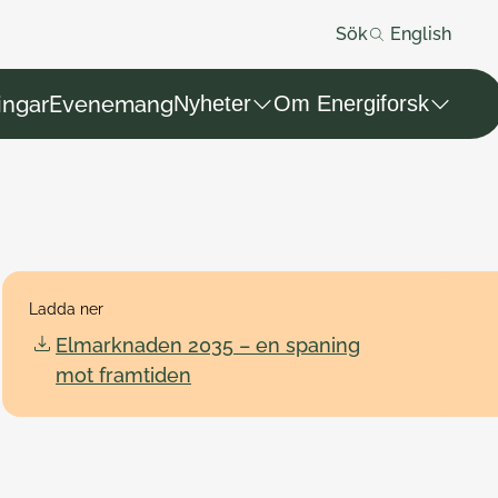
Sök
English
ingar
Evenemang
Nyheter
Om Energiforsk
Ladda ner
Elmarknaden 2035 – en spaning
mot framtiden