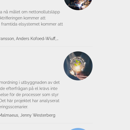
ska nå målet om nettonollutsläpp
ektrifieringen kommer att
det framtida elsystemet kommer att
ransson, Anders Kofoed-Wiuff,
Lindblom, Mikael Malmaeus, David
erberg, Mikael Odenberger,
llesen, Anton Såmark, Johan
, Malin Strand, Stefan Montin
amordning i utbyggnaden av det
de efterfrågan på el krävs inte
åelse för de processer som styr
et här projektet har analyserat
eringsscenarier.
l Malmaeus, Jenny Westerberg