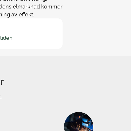
mtidens elmarknad kommer
ing av effekt.
tiden
r
.