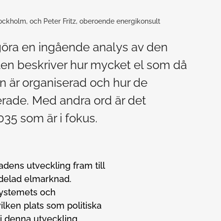
ckholm, och Peter Fritz, oberoende energikonsult
 göra en ingående analys av den
n beskriver hur mycket el som då
 är organiserad och hur de
erade. Med andra ord är det
35 som är i fokus.
adens utveckling fram till
udelad elmarknad.
lsystemets och
lken plats som politiska
 denna utveckling.