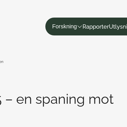
Rapporter
Utlysn
Forskning
en
 – en spaning mot