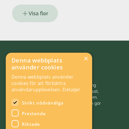
Visa fler
×
Denna webbplats
använder cookies
Denna webbplats använder
cookies för att förbättra
Vi initierar, samordnar och bedriver forskning
användarupplevelsen.
Detaljer
och analys inom energiområdet för ett robust,
hållbart och konkurrenskraftigt energisystem.
Strikt nödvändiga
Energiforsk är politiskt neutralt. Energiforsk gör
energivärlden klokare!
Prestanda
Riktade