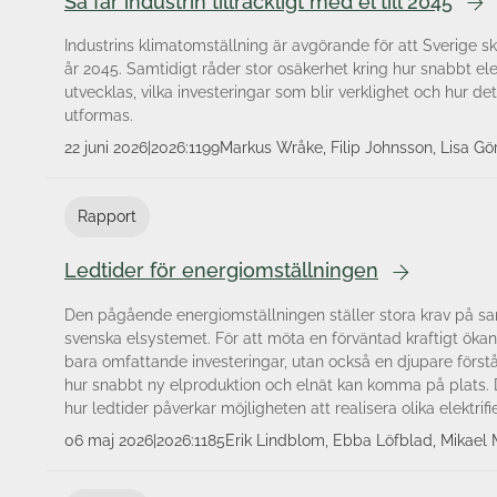
Så får industrin tillräckligt med el till 2045
Industrins klimatomställning är avgörande för att Sverige 
år 2045. Samtidigt råder stor osäkerhet kring hur snabbt el
utvecklas, vilka investeringar som blir verklighet och hur 
utformas.
22 juni 2026
|
2026:1199
Markus Wråke, Filip Johnsson, Lisa Gö
Karsten Hedegaard, Peter Fritz, Erik 
Gudmunds, Ebba Löfblad, Jenny West
Rapport
Thomas Unger, Viktor Walter, Carl He
Hagsten, Daniel Hirsch, Håkan Östberg
Ledtider för energiomställningen
Den pågående energiomställningen ställer stora krav på s
svenska elsystemet. För att möta en förväntad kraftigt ökan
bara omfattande investeringar, utan också en djupare först
hur snabbt ny elproduktion och elnät kan komma på plats. D
hur ledtider påverkar möjligheten att realisera olika elektrifi
06 maj 2026
|
2026:1185
Erik Lindblom, Ebba Löfblad, Mikae