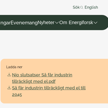
Sök
English
ingar
Evenemang
Nyheter
Om Energiforsk
Ladda ner
Nio slutsatser Så får industrin
tillräckligt med el.pdf
Så får industrin tillräckligt med el till
2045