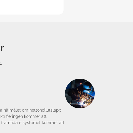
r
.
ska nå målet om nettonollutsläpp
ektrifieringen kommer att
det framtida elsystemet kommer att