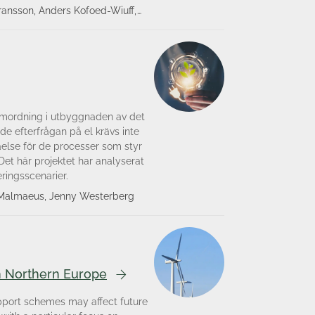
ransson, Anders Kofoed-Wiuff,
Lindblom, Mikael Malmaeus, David
erberg, Mikael Odenberger,
llesen, Anton Såmark, Johan
, Malin Strand, Stefan Montin
amordning i utbyggnaden av det
de efterfrågan på el krävs inte
åelse för de processer som styr
et här projektet har analyserat
eringsscenarier.
l Malmaeus, Jenny Westerberg
in Northern Europe
upport schemes may affect future