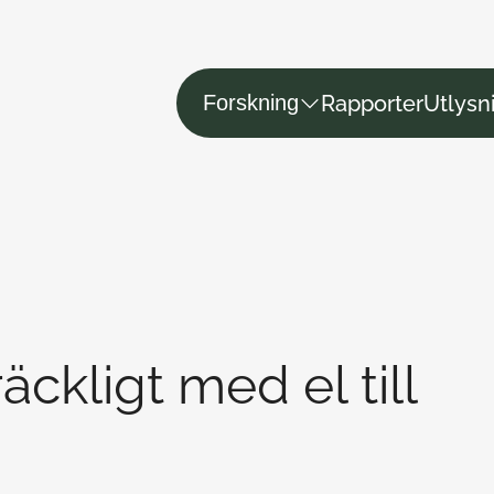
Rapporter
Utlysn
Forskning
räckligt med el till