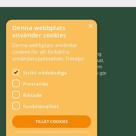
×
Denna webbplats
använder cookies
Denna webbplats använder
cookies för att förbättra
Vi initierar, samordnar och bedriver forskning
användarupplevelsen.
Detaljer
och analys inom energiområdet för ett robust,
hållbart och konkurrenskraftigt energisystem.
Strikt nödvändiga
Energiforsk är politiskt neutralt. Energiforsk gör
energivärlden klokare!
Prestanda
Riktade
Funktionalitet
TILLÅT COOKIES