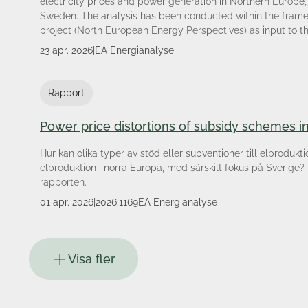
electricity prices and power generation in Northern Europe, 
Sweden. The analysis has been conducted within the fram
project (North European Energy Perspectives) as input to t
23 apr. 2026
|
EA Energianalyse
Rapport
Power price distortions of subsidy schemes 
Hur kan olika typer av stöd eller subventioner till elprodukt
elproduktion i norra Europa, med särskilt fokus på Sverige?
rapporten.
01 apr. 2026
|
2026:1169
EA Energianalyse
Visa fler