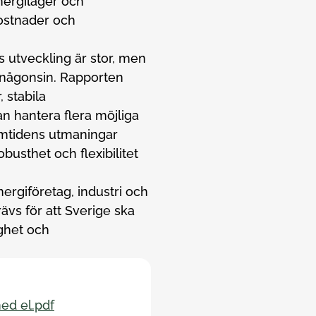
energilager och
kostnader och
s utveckling är stor, men
n någonsin. Rapporten
 stabila
n hantera flera möjliga
ramtidens utmaningar
usthet och flexibilitet
energiföretag, industri och
rävs för att Sverige ska
ghet och
med el.pdf