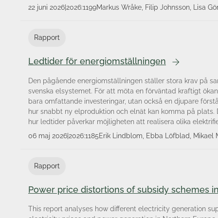
22 juni 2026
|
2026:1199
Markus Wråke, Filip Johnsson, Lisa Gö
Karsten Hedegaard, Peter Fritz, Erik 
Gudmunds, Ebba Löfblad, Jenny West
Rapport
Thomas Unger, Viktor Walter, Carl He
Hagsten, Daniel Hirsch, Håkan Östberg
Ledtider för energiomställningen
Den pågående energiomställningen ställer stora krav på s
svenska elsystemet. För att möta en förväntad kraftigt ökan
bara omfattande investeringar, utan också en djupare först
hur snabbt ny elproduktion och elnät kan komma på plats. D
hur ledtider påverkar möjligheten att realisera olika elektrifi
06 maj 2026
|
2026:1185
Erik Lindblom, Ebba Löfblad, Mikae
Rapport
Power price distortions of subsidy schemes 
This report analyses how different electricity generation s