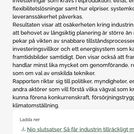
investeringar som krävs i elproduktion, elnät, 
flexibilitetslösningar samt hur elpriser, system
leveranssäkerhet påverkas.
Resultaten visar att osäkerheten kring industrin
att behovet av långsiktig planering är större ä
pekar på vikten av snabbare tillståndsprocesser,
investeringsvillkor och ett energisystem som ka
framtidsbilder samtidigt. Den visar också att f
handlar minst lika mycket om genomförande, rob
som om val av enskilda tekniker.
Rapporten riktar sig till politiker, myndigheter, 
andra aktörer som vill förstå vilka vägval som k
kunna förena konkurrenskraft, försörjningstryg
klimatomställning.
Ladda ner
Nio slutsatser Så får industrin tillräckligt 