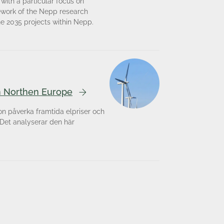
with a particular focus on
ework of the Nepp research
he 2035 projects within Nepp.
in Northen Europe
ion påverka framtida elpriser och
 Det analyserar den här