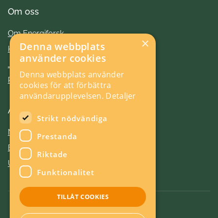
Om oss
Om Energiforsk
×
Denna webbplats
Kontakt
använder cookies
Jobba hos oss
Denna webbplats använder
Press
cookies för att förbättra
användarupplevelsen.
Detaljer
Aktuellt
Strikt nödvändiga
Nyheter
Prestanda
Evenemang
Riktade
Utlysningar
Funktionalitet
TILLÅT COOKIES
Om kakor