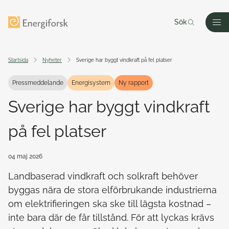
Till innehållet
Till startsidan
Sök
Men
Startsida
Nyheter
Sverige har byggt vindkraft på fel platser
Pressmeddelande
Energisystem
Ny rapport
Sverige har byggt vindkraft
på fel platser
04 maj 2026
Landbaserad vindkraft och solkraft behöver
byggas nära de stora elförbrukande industrierna
om elektrifieringen ska ske till lägsta kostnad –
inte bara där de får tillstånd. För att lyckas krävs