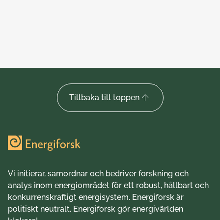
24 juni 2026
24 
Tillbaka till toppen
Vi initierar, samordnar och bedriver forskning och
analys inom energiområdet för ett robust, hållbart och
konkurrenskraftigt energisystem. Energiforsk är
politiskt neutralt. Energiforsk gör energivärlden