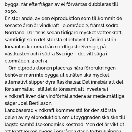
byggs, när efterfrågan av el förväntas dubbleras till
2050.
En stor andel av den elproduktion som tillkommit de
senaste åren är vindkraft i elområde 2, främst södra
Norrland. Där finns sedan tidigare mycket vattenkraft,
samtidigt som det största elbehovet från industrin
förväntas komma från nordligaste Sverige, på
västkusten och i södra Sverige – det vill säga i
elområde 1, 3 och 4.
– Om elproduktionen placeras nära förbrukningen
behöver man inte bygga ut elnäten lika mycket,
alternativt slipper dyra flaskhalsar. Det innebär att det
för samhället i stället är lönsamt att investera i
vindkraft även där vindförhållandena är medelmåttiga,
säger Joel Bertilsson.
Landbaserad vindkraft kommer stå för den största
delen av ny elproduktion, om utbyggnaden ska ske till
lägsta samhällsekonomisk kostnad. Men det är viktigt
att kraftverken byggs i områden där elförbrukningen