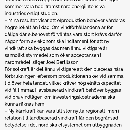
kommer vara hög, främst nära energiintensiva
industrier, enligt studien.
– Mina resultat visar att elproduktion behöver värderas
högre lokalt än i dag. Om vindförhållandena är för
dåliga där elbehovet förväntas vara stort krävs därför
någon form av ekonomiska incitament för att ny
vindkraft ska byggas där, men ännu viktigare är
sannolikt styrmedel som ökar acceptansen i
närområdet, säger Joel Bertilsson.
För solkraft är det ännu viktigare att den placeras nära
förbrukningen, eftersom produktionen sker vid samma
tid över hela landet, vilket kräver hög elnätskapacitet
vid få timmar. Havsbaserad vindkraft behöver byggas
vid bra vindlägen, om investeringskostnaderna ska
kunna räknas hem.
– Ny kärnkraft kan vara till stor nytta regionalt, men i
relation till landbaserad vindkraft får den begränsad
betydelse i det nordiska elsystemet om utbyggnaden