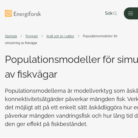
Till innehållet
Till startsidan
Sök
Men
Startsida
Program
Kraft och liv i vatten
Populationsmodeller för
simulering av fiskvägar
Populationsmodeller för simu
av fiskvägar
Populationsmodellerna är modellverktyg som åskå
konnektivitetsåtgärder påverkar mängden fisk. Ver
det möjligt att på ett enkelt sätt åskådliggöra hur 
påverkar mängden vandringsfisk och hur lång tid de
den ger effekt på fiskbeståndet.