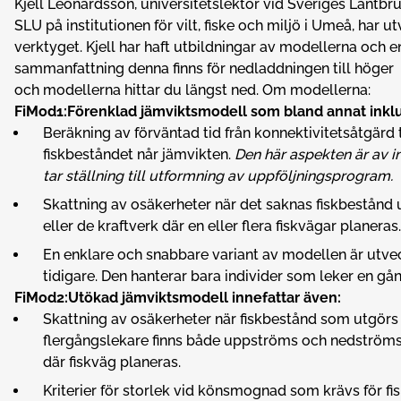
Kjell Leonardsson, universitetslektor vid Sveriges Lantbru
SLU på institutionen för vilt, fiske och miljö i Umeå, har u
verktyget. Kjell har haft utbildningar av modellerna och e
sammanfattning denna finns för nedladdningen till höger
och modellerna hittar du längst ned. Om modellerna:
FiMod1:Förenklad jämviktsmodell som bland annat inklu
Beräkning av förväntad tid från konnektivitetsåtgärd t
fiskbeståndet når jämvikten.
Den här aspekten är av i
tar ställning till utformning av uppföljningsprogram.
Skattning av osäkerheter när det saknas fiskbestånd
eller de kraftverk där en eller flera fiskvägar planeras.
En enklare och snabbare variant av modellen är utve
tidigare. Den hanterar bara individer som leker en gå
FiMod2:Utökad jämviktsmodell innefattar även:
Skattning av osäkerheter när fiskbestånd som utgörs
flergångslekare finns både uppströms och nedströms
där fiskväg planeras.
Kriterier för storlek vid könsmognad som krävs för f