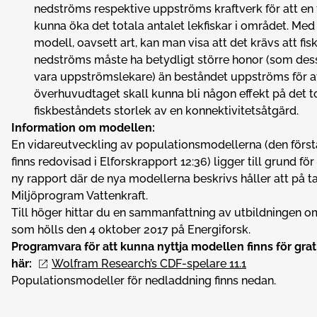
nedströms respektive uppströms kraftverk för att en 
kunna öka det totala antalet lekfiskar i området. Med
modell, oavsett art, kan man visa att det krävs att fi
nedströms måste ha betydligt större honor (som de
vara uppströmslekare) än beståndet uppströms för a
överhuvudtaget skall kunna bli någon effekt på det t
fiskbeståndets storlek av en konnektivitetsåtgärd.
Information om modellen:
En vidareutveckling av populationsmodellerna (den först
finns redovisad i Elforskrapport 12:36) ligger till grund fö
ny rapport där de nya modellerna beskrivs håller att på 
Miljöprogram Vattenkraft.
Till höger hittar du en sammanfattning av utbildningen 
som hölls den 4 oktober 2017 på Energiforsk.
Programvara för att kunna nyttja modellen finns för gra
här:
Wolfram Research’s CDF-spelare 11.1
Populationsmodeller för nedladdning finns nedan.