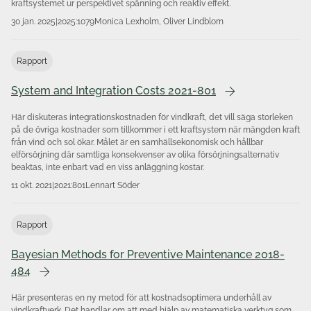
kraftsystemet ur perspektivet spänning och reaktiv effekt.
30 jan. 2025
|
2025:1079
Monica Lexholm, Oliver Lindblom
Rapport
System and Integration Costs 2021-801
Här diskuteras integrationskostnaden för vindkraft, det vill säga storleken
på de övriga kostnader som tillkommer i ett kraftsystem när mängden kraft
från vind och sol ökar. Målet är en samhällsekonomisk och hållbar
elförsörjning där samtliga konsekvenser av olika försörjningsalternativ
beaktas, inte enbart vad en viss anläggning kostar.
11 okt. 2021
|
2021:801
Lennart Söder
Rapport
Bayesian Methods for Preventive Maintenance 2018-
484
Här presenteras en ny metod för att kostnadsoptimera underhåll av
vindkraftverk. Det handlar om att med hjälp av matematiska verktyg som