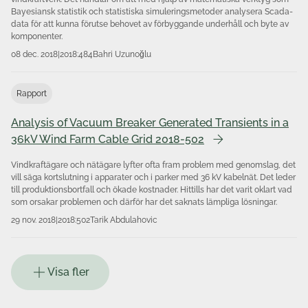
Bayesiansk statistik och statistiska simuleringsmetoder analysera Scada-
data för att kunna förutse behovet av förbyggande underhåll och byte av
komponenter.
08 dec. 2018
|
2018:484
Bahri Uzunoğlu
Rapport
Analysis of Vacuum Breaker Generated Transients in a
36kV Wind Farm Cable Grid 2018-502
Vindkraftägare och nätägare lyfter ofta fram problem med genomslag, det
vill säga kortslutning i apparater och i parker med 36 kV kabelnät. Det leder
till produktionsbortfall och ökade kostnader. Hittills har det varit oklart vad
som orsakar problemen och därför har det saknats lämpliga lösningar.
29 nov. 2018
|
2018:502
Tarik Abdulahovic
Visa fler