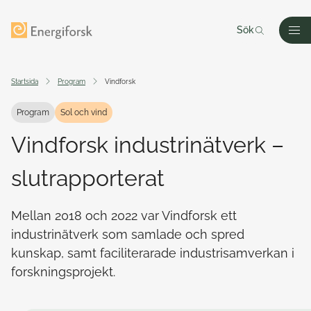
Till innehållet
Till startsidan
Sök
Men
Startsida
Program
Vindforsk
Program
Sol och vind
Vindforsk industrinätverk –
slutrapporterat
Mellan 2018 och 2022 var Vindforsk ett
industrinätverk som samlade och spred
kunskap, samt faciliterarade industrisamverkan i
forskningsprojekt.