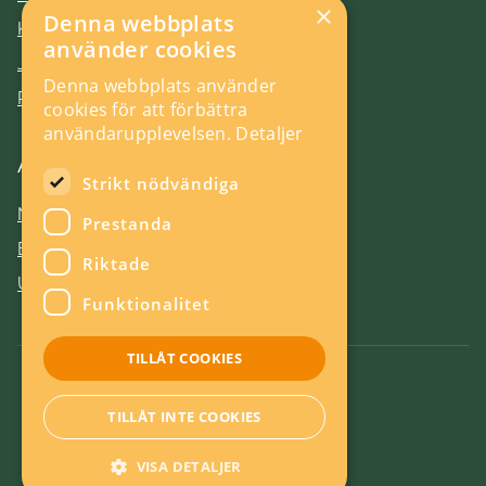
×
Denna webbplats
Kontakt
använder cookies
Jobba hos oss
Denna webbplats använder
Press
cookies för att förbättra
användarupplevelsen.
Detaljer
Aktuellt
Strikt nödvändiga
Nyheter
Prestanda
Evenemang
Riktade
Utlysningar
Funktionalitet
TILLÅT COOKIES
Om kakor
TILLÅT INTE COOKIES
Energieffektiv webb
VISA DETALJER