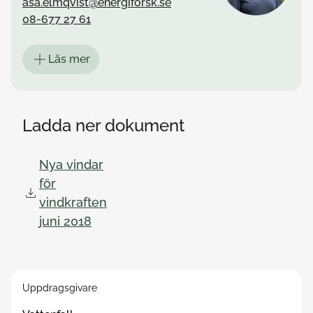
asa.elmqvist@energiforsk.se
08-677 27 61
Läs mer
Ladda ner dokument
Nya vindar
för
vindkraften
juni 2018
Kontakta mig kring frågor om
Energiparker
Uppdragsgivare
Mistra Electrification
Swedish Wind Centre – SWC