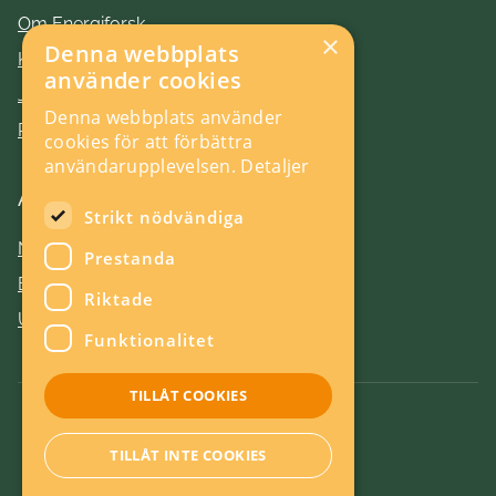
Om Energiforsk
×
Denna webbplats
Kontakt
använder cookies
Jobba hos oss
Denna webbplats använder
Press
cookies för att förbättra
användarupplevelsen.
Detaljer
Aktuellt
Strikt nödvändiga
Nyheter
Prestanda
Evenemang
Riktade
Utlysningar
Funktionalitet
TILLÅT COOKIES
Om kakor
TILLÅT INTE COOKIES
Energieffektiv webb