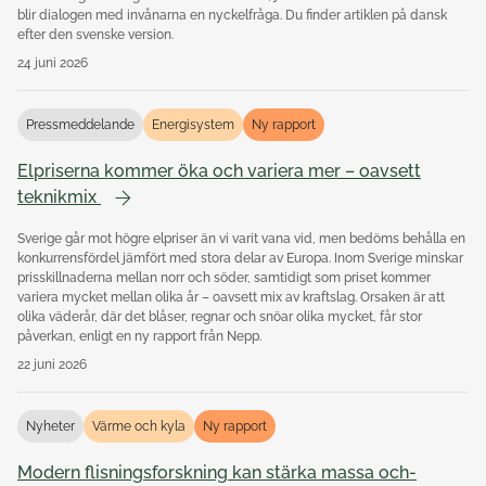
blir dialogen med invånarna en nyckelfråga. Du finder artiklen på dansk
efter den svenske version.
24 juni 2026
Pressmeddelande
Energisystem
Ny rapport
Elpriserna kommer öka och variera mer – oavsett
teknikmix
Sverige går mot högre elpriser än vi varit vana vid, men bedöms behålla en
konkurrensfördel jämfört med stora delar av Europa. Inom Sverige minskar
prisskillnaderna mellan norr och söder, samtidigt som priset kommer
variera mycket mellan olika år – oavsett mix av kraftslag. Orsaken är att
olika väderår, där det blåser, regnar och snöar olika mycket, får stor
påverkan, enligt en ny rapport från Nepp.
22 juni 2026
Nyheter
Värme och kyla
Ny rapport
Modern flisningsforskning kan stärka massa och-