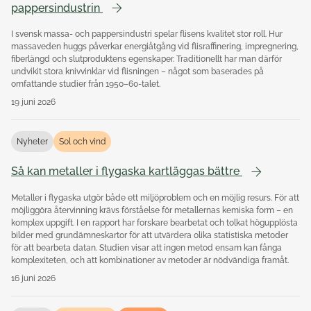
pappersindustrin
I svensk massa- och pappersindustri spelar flisens kvalitet stor roll. Hur
massaveden huggs påverkar energiåtgång vid flisraffinering, impregnering,
fiberlängd och slutproduktens egenskaper. Traditionellt har man därför
undvikit stora knivvinklar vid flisningen – något som baserades på
omfattande studier från 1950–60-talet.
19 juni 2026
Nyheter
Sol och vind
Så kan metaller i flygaska kartläggas bättre
Metaller i flygaska utgör både ett miljöproblem och en möjlig resurs. För att
möjliggöra återvinning krävs förståelse för metallernas kemiska form – en
komplex uppgift. I en rapport har forskare bearbetat och tolkat högupplösta
bilder med grundämneskartor för att utvärdera olika statistiska metoder
för att bearbeta datan. Studien visar att ingen metod ensam kan fånga
komplexiteten, och att kombinationer av metoder är nödvändiga framåt.
16 juni 2026