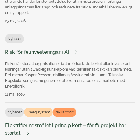
utförande har därför stor betydelse för att minska erosion, förlänga
anläggningarnas livslängd och reducera framtida underhållsbehov, enligt
en ny rapport.
25 maj 2026
Nyheter
Risk för felinvesteringar i AI
Risken är stor att organisationer fattar förhastade beslut eller investerar i
lösningar utan tillräcklig kunskap om vad tekniken faktiskt kan bidra med.
Det menar Kasper Persson, civilingenjörsstudent vid Lunds Tekniska
Högskola, som just nu genomför ett examensarbete i samarbete med
Energiforsk.
11 maj 2026
Nyheter
Energisystem
Ny rapport
Elektrifieringsmålet i princip kört – för få projekt har
startat