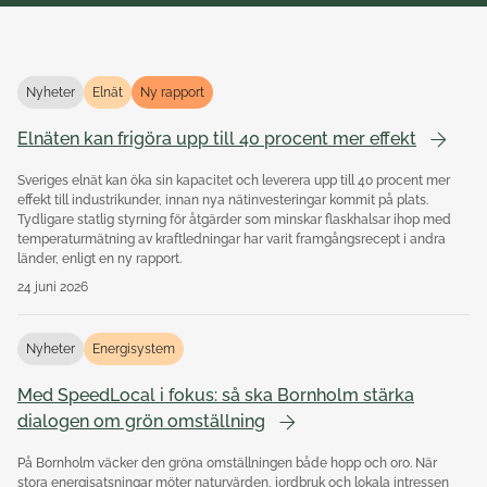
Nyheter
Elnät
Ny rapport
Elnäten kan frigöra upp till 40 procent mer effekt
Sveriges elnät kan öka sin kapacitet och leverera upp till 40 procent mer
effekt till industrikunder, innan nya nätinvesteringar kommit på plats.
Tydligare statlig styrning för åtgärder som minskar flaskhalsar ihop med
temperaturmätning av kraftledningar har varit framgångsrecept i andra
länder, enligt en ny rapport.
24 juni 2026
Nyheter
Energisystem
Med SpeedLocal i fokus: så ska Bornholm stärka
dialogen om grön omställning
På Bornholm väcker den gröna omställningen både hopp och oro. När
stora energisatsningar möter naturvärden, jordbruk och lokala intressen