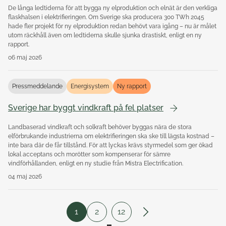
De långa ledtiderna för att bygga ny elproduktion och elnät är den verkliga
flaskhalsen i elektrifieringen. Om Sverige ska producera 300 TWh 2045
hade fler projekt för ny elproduktion redan behövt vara igång – nu är målet
utom räckhåll även om ledtiderna skulle sjunka drastiskt, enligt en ny
rapport.
06 maj 2026
Pressmeddelande
Energisystem
Ny rapport
Sverige har byggt vindkraft på fel platser
Landbaserad vindkraft och solkraft behöver byggas nära de stora
elförbrukande industrierna om elektrifieringen ska ske till lägsta kostnad –
inte bara där de får tillstånd. För att lyckas krävs styrmedel som ger ökad
lokal acceptans och morötter som kompenserar för sämre
vindförhållanden, enligt en ny studie från Mistra Electrification.
04 maj 2026
1
2
12
Nästa sida