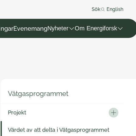
Sök
English
ingar
Evenemang
Nyheter
Om Energiforsk
Vätgasprogrammet
Projekt
Öppna meny
Värdet av att delta i Vätgasprogrammet