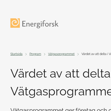
Till innehållet
Till startsidan
Startsida
Program
Vätgasprogrammet
Värdet av att delta 
Värdet av att delta 
Vätgasprogramme
Vätgasprogrammet ger företag och or