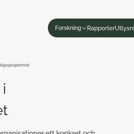
Rapporter
Utlysn
Forskning
i Vätgasprogrammet
i
t
ganisationer ett konkret och