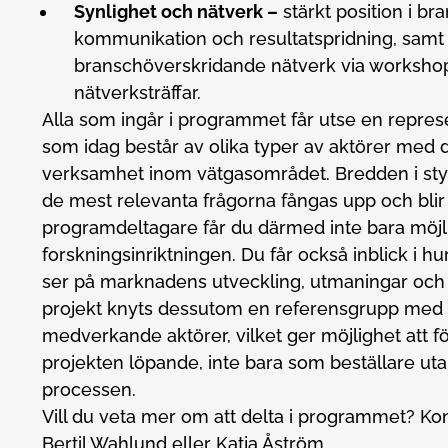
Synlighet och nätverk –
stärkt position i b
kommunikation och resultatspridning, samt til
branschöverskridande nätverk via workshop
nätverksträffar.
Alla som ingår i programmet får utse en represe
som idag består av olika typer av aktörer med 
verksamhet inom vätgasområdet. Bredden i styr
de mest relevanta frågorna fångas upp och blir t
programdeltagare får du därmed inte bara möjl
forskningsinriktningen. Du får också inblick i h
ser på marknadens utveckling, utmaningar och mö
projekt knyts dessutom en referensgrupp med 
medverkande aktörer, vilket ger möjlighet att föl
projekten löpande, inte bara som beställare uta
processen.
Vill du veta mer om att delta i programmet? K
Bertil Wahlund eller Katja Åström.