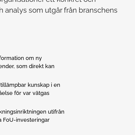
h analys som utgår från branschens
formation om ny
ender, som direkt kan
h tillämpbar kunskap i en
else för var vätgas
kningsinriktningen utifrån
a FoU-investeringar