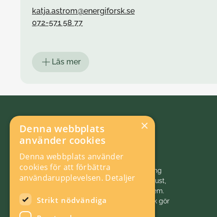
katja.astrom@energiforsk.se
072-571 58 77
Kontakta mig kring frågor om
Läs mer
Krafttag ål
Uppföljning av gasturbintekniken
Uppföljning av ångturbinutvecklingen
Vattenkraftens miljöforskningsprogram
Vätgasens roll i energi- och klimatomställningen
×
Denna webbplats
använder cookies
Denna webbplats använder
cookies för att förbättra
Vi initierar, samordnar och bedriver forskning
användarupplevelsen.
Detaljer
och analys inom energiområdet för ett robust,
hållbart och konkurrenskraftigt energisystem.
Kontakta mig kring frågor om
Strikt nödvändiga
Energiforsk är politiskt neutralt. Energiforsk gör
Mistra Electrification
energivärlden klokare!