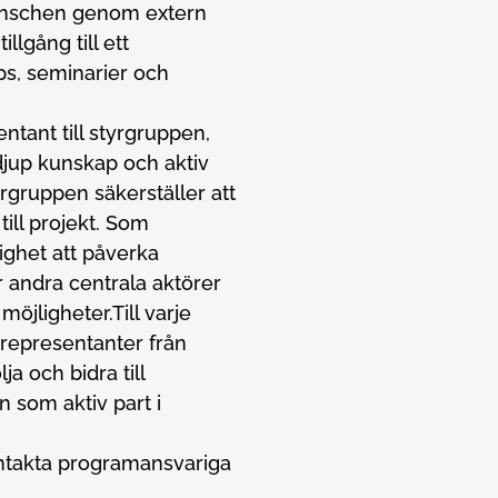
ranschen genom extern
lgång till ett
s, seminarier och
ntant till styrgruppen,
djup kunskap och aktiv
gruppen säkerställer att
ill projekt. Som
ighet att påverka
ur andra centrala aktörer
jligheter.Till varje
representanter från
ja och bidra till
n som aktiv part i
ontakta programansvariga