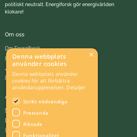
politiskt neutralt. Energiforsk gör energivärlden
klokare!
Om oss
Om Energiforsk
×
Denna webbplats
Kontakt
använder cookies
Jobba hos oss
Denna webbplats använder
Press
cookies för att förbättra
användarupplevelsen.
Detaljer
Aktuellt
Strikt nödvändiga
Nyheter
Prestanda
Evenemang
Riktade
Utlysningar
Funktionalitet