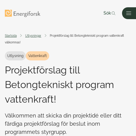
Till innehållet
Till startsidan
Sök
Men
Startsida
Utlysningar
Projektförslag till Betongtekniskt program vattenkraft
välkomnas!
Utlysning
Vattenkraft
Projektförslag till
Betongtekniskt program
vattenkraft!
Välkommen att skicka din projektidé eller ditt
färdiga projektförslag för beslut inom
programmets styrgrupp.