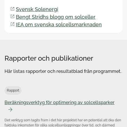
Svensk Solenergi
Bengt Stridhs blogg om solceller
IEA om svenska solcellsmarknaden
Rapporter och publikationer
Kontakta mig kring frågor om
Här listas rapporter och resultatblad från programmet.
Askprogrammet
Skogsindustriella programmet
Rapport
Beräkningsverktyg för optimering av solcellsparker
Det verktyg som tagits fram i det här projektet har en potential att öka den
faktiska inkomsten för olika solcellsanläggningar över tid, och därmed