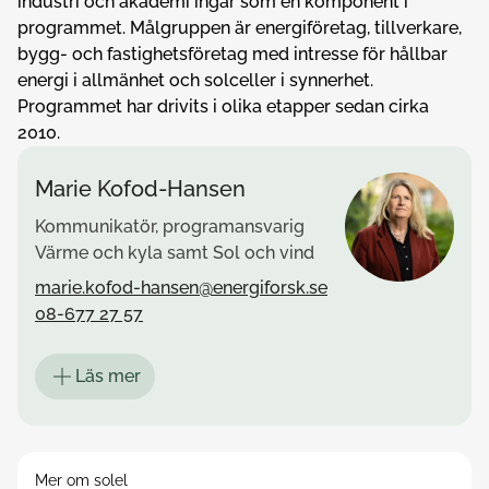
industri och akademi ingår som en komponent i
programmet. Målgruppen är energiföretag, tillverkare,
bygg- och fastighetsföretag med intresse för hållbar
energi i allmänhet och solceller i synnerhet.
Programmet har drivits i olika etapper sedan cirka
2010.
Marie Kofod-Hansen
Kommunikatör, programansvarig
Värme och kyla samt Sol och vind
marie.kofod-hansen@energiforsk.se
08-677 27 57
Läs mer
Mer om solel