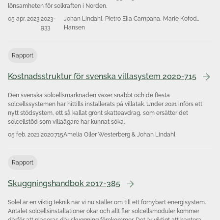
lönsamheten för solkraften i Norden.
05 apr. 2023
|
2023-
Johan Lindahl, Pietro Elia Campana, Marie Kofod
933
Hansen
Rapport
Kostnadsstruktur för svenska villasystem 2020-715
Den svenska solcellsmarknaden växer snabbt och de flesta
solcellssystemen har hittills installerats på villatak. Under 2021 införs ett
nytt stödsystem, ett så kallat grönt skatteavdrag, som ersätter det
solcellstöd som villaägare har kunnat söka.
05 feb. 2021
|
2020:715
Amelia Oller Westerberg & Johan Lindahl
Rapport
Skuggningshandbok 2017-385
Solel är en viktig teknik när vi nu ställer om till ett förnybart energisystem.
Antalet solcells­installationer ökar och allt fler solcellsmoduler kommer
därför att placeras där skuggning förekommer. Det är viktigt att hantera