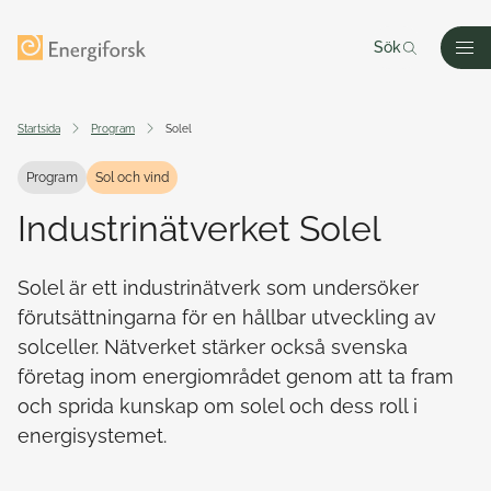
Till innehållet
Till startsidan
Sök
Men
Startsida
Program
Solel
Program
Sol och vind
Industrinätverket Solel
Solel är ett industrinätverk som undersöker
förutsättningarna för en hållbar utveckling av
solceller. Nätverket stärker också svenska
företag inom energiområdet genom att ta fram
och sprida kunskap om solel och dess roll i
energisystemet.