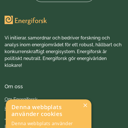
Vi initierar, samordnar och bedriver forskning och
analys inom energiområdet för ett robust, hållbart och
konkurrenskraftigt energisystem. Energiforsk är
politiskt neutralt. Energiforsk gör energivärlden
klokare!
Om oss
Om Energiforsk
×
Denna webbplats
Kontakt
använder cookies
Jobba hos oss
Denna webbplats använder
Press