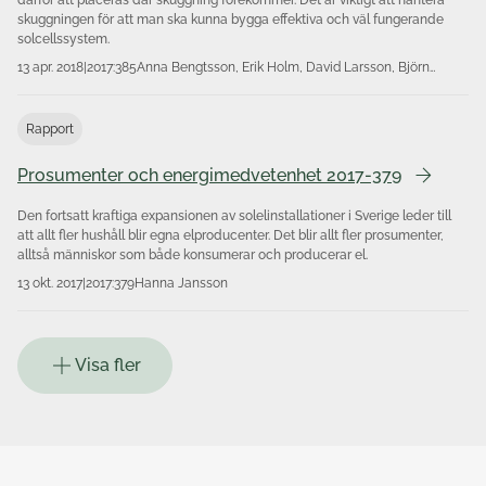
skuggningen för att man ska kunna bygga effektiva och väl fungerande
solcellssystem.
13 apr. 2018
|
2017:385
Anna Bengtsson, Erik Holm, David Larsson, Björn
Karlsson
Rapport
Prosumenter och energimedvetenhet 2017-379
Den fortsatt kraftiga expansionen av solelinstallationer i Sverige leder till
att allt fler hushåll blir egna elproducenter. Det blir allt fler prosumenter,
alltså människor som både konsumerar och producerar el.
13 okt. 2017
|
2017:379
Hanna Jansson
Visa fler