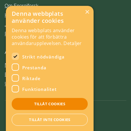
Om Energiforsk
×
Denna webbplats
Kontakt
använder cookies
Jobba hos oss
Denna webbplats använder
Press
cookies för att förbättra
användarupplevelsen.
Detaljer
Aktuellt
Strikt nödvändiga
Nyheter
Prestanda
Evenemang
Riktade
Utlysningar
Funktionalitet
TILLÅT COOKIES
Om kakor
TILLÅT INTE COOKIES
Energieffektiv webb