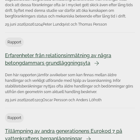
dock att dessa förankringar ofta är i mycket gott skick även efter lång tids
drift. Syftet med denna studie var därför att öka kunskapen om
bergförankringars status och mekaniska beteende efter lång tid i drift.
29 juni 2026
|
2026:1204
Peter Lundqvist och Thomas Persson
Rapport
Erfarenheter från relationsinmätning av några
betongdammars grundläggningsyta
Den här rapporten jämför avvikelser som kan finnas mellan äldre
handlingar och verkligt utförande med hjälp av laserskanning. Inför
stabilitetsberäkningar nyttjas ofta äldre handlingar och bedömningar görs
utifrån den geometrin som aktuell handling beskriver.
29 juni 2026
|
2026:1203
Oscar Persson och Anders Löfroth
Rapport
Tillämpning av andra generationens Eurokod 7 på
vattenkraftens berganläggningar