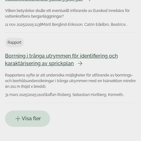
Vilken betydelse skulle ett eventuellt införande av Eurokod innebära för
vattenkraftens berganläggningar?
11 nov. 2025
|
2025:1138
Märit Berglind-Eriksson, Catrin Edelbro, Beatrice
Lindström, Itasca AB
Rapport
Borrning i trånga utrymmen för identifiering och
karaktärisering av sprickplan
Rapportens syfte är att undersöka möjligheter för utförande av borrnings-
och borrhålsundersökningar i trånga utrymmen med en tvärsektion mindre
än 2x1 m (höjd x bredd).
31 mars 2025
|
2025:1101
Staffan Risberg, Sebastian Hortberg, Kenneth
Åkerström
Visa fler