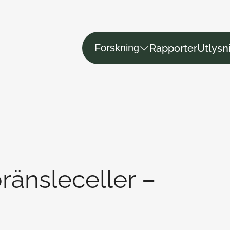
Rapporter
Utlysn
Forskning
ränsleceller –