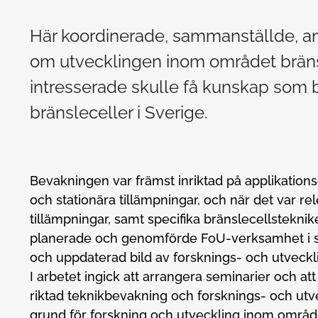
Här koordinerade, sammanställde, an
om utvecklingen inom området bränsle
intresserade skulle få kunskap som bid
bränsleceller i Sverige.
Bevakningen var främst inriktad på applikatio
och stationära tillämpningar, och när det var re
tillämpningar, samt specifika bränslecellstekniker
planerade och genomförde FoU-verksamhet i syf
och uppdaterad bild av forsknings- och utveck
I arbetet ingick att arrangera seminarier och at
riktad teknikbevakning och forsknings- och ut
grund för forskning och utveckling inom områd