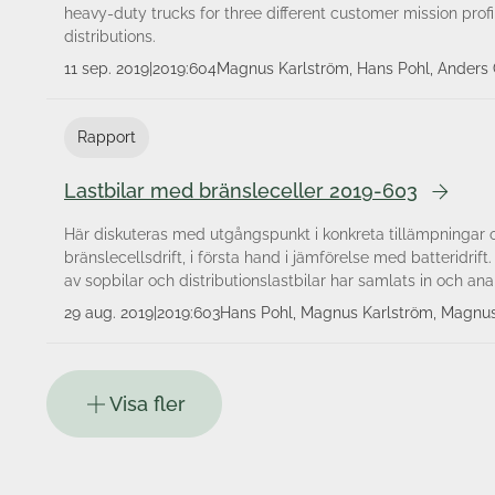
heavy-duty trucks for three different customer mission profi
distributions.
11 sep. 2019
|
2019:604
Magnus Karlström, Hans Pohl, Anders
Rapport
Lastbilar med bränsleceller 2019-603
Här diskuteras med utgångspunkt i konkreta tillämpningar o
bränslecellsdrift, i första hand i jämförelse med batteri­drif
av sopbilar och distributionslastbilar har samlats in och ana
29 aug. 2019
|
2019:603
Hans Pohl, Magnus Karlström, Magnus
Nils-Gunnar Vågstedt, Per Öhlund
Visa fler