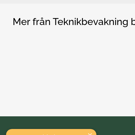
Mer från Teknikbevakning b
Bränslecellsdriven lastcykel rullar långt
Nyheter
Bränslecellsdriven lastcykel rullar lång
08 dec. 2017