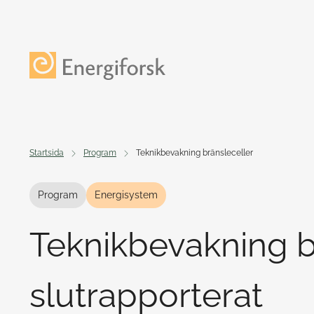
Till innehållet
Till startsidan
Startsida
Program
Teknikbevakning bränsleceller
Program
Energisystem
Teknikbevakning b
slutrapporterat