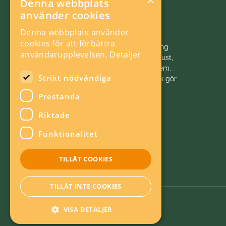
×
Denna webbplats
använder cookies
Denna webbplats använder
cookies för att förbättra
Vi initierar, samordnar och bedriver forskning
användarupplevelsen.
Detaljer
och analys inom energiområdet för ett robust,
hållbart och konkurrenskraftigt energisystem.
Strikt nödvändiga
Energiforsk är politiskt neutralt. Energiforsk gör
energivärlden klokare!
Prestanda
Riktade
Funktionalitet
TILLÅT COOKIES
TILLÅT INTE COOKIES
VISA DETALJER
Om kakor
Energieffektiv webb