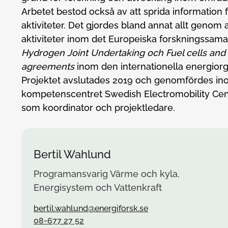
Arbetet bestod också av att sprida information f
aktiviteter. Det gjordes bland annat allt genom 
aktiviteter inom det Europeiska forskningssam
Hydrogen Joint Undertaking och Fuel cells an
agreements
inom den internationella energiorg
Projektet avslutades 2019 och genomfördes in
kompetenscentret Swedish Electromobility Cen
som koordinator och projektledare.
Bertil Wahlund
Programansvarig Värme och kyla,
Energisystem och Vattenkraft
bertil.wahlund@energiforsk.se
08-677 27 52