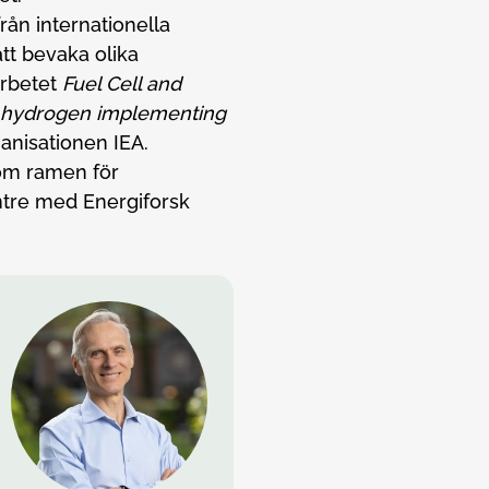
rån internationella
att bevaka olika
arbetet
Fuel Cell and
d hydrogen implementing
anisationen IEA.
om ramen för
tre med Energiforsk