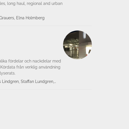
les, long haul, regional and urban
 Grauers, Elna Holmberg
lika förde­lar och nackdelar med
t. Kördata från verklig användning
lyserats.
 Lindgren, Staffan Lundgren,