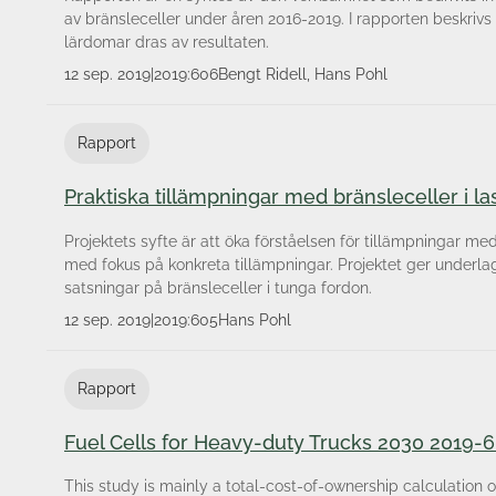
Vattenkraftens miljöforskningsprogram
av bränsleceller under åren 2016-2019. I rapporten beskrivs
Vätgasens roll i energi- och klimatomställningen
lärdomar dras av resultaten.
12 sep. 2019
|
2019:606
Bengt Ridell, Hans Pohl
Rapport
Praktiska tillämpningar med bränsleceller i la
Projektets syfte är att öka förståelsen för tillämpningar me
med fokus på konkreta tillämpningar. Projektet ger underla
satsningar på bränsleceller i tunga fordon.
12 sep. 2019
|
2019:605
Hans Pohl
Rapport
Fuel Cells for Heavy-duty Trucks 2030 2019-
This study is mainly a total-cost-of-ownership calculation of