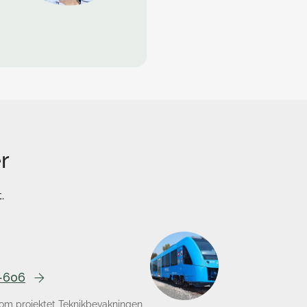
r
.
9-606
nom projektet Teknikbevakningen