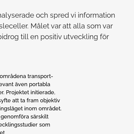
alyserade och spred vi information
celler. Målet var att alla som var
rog till en positiv utveckling för
nsområdena transport-
levant även portabla
. Projektet initierade,
te att ta fram objektiv
lingsläget inom området.
t genomföra särskilt
vecklingsstudier som
et.