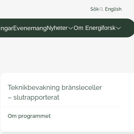
Sök
English
ingar
Evenemang
Nyheter
Om Energiforsk
Teknikbevakning bränsleceller
– slutrapporterat
Om programmet