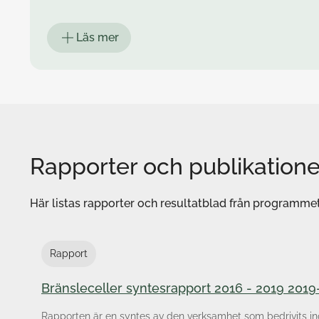
Läs mer
Rapporter och publikatione
Här listas rapporter och resultatblad från programmet
Kontakta mig kring frågor om
Rapport
Krafttag ål
Bränsleceller syntesrapport 2016 - 2019 201
Uppföljning av gasturbintekniken
Uppföljning av ångturbinutvecklingen
Rapporten är en syntes av den verksamhet som bedrivits i