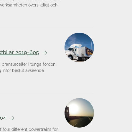
 verksamheten översiktligt och
stbilar 2019-605
d bränsleceller i tunga fordon
g inför beslut avseende
604
 four different powertrains for