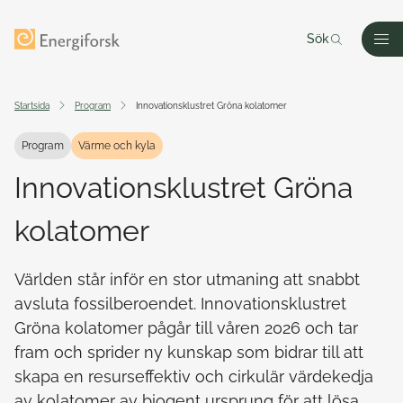
Till innehållet
Till startsidan
Sök
Men
Startsida
Program
Innovationsklustret Gröna kolatomer
Program
Värme och kyla
Innovationsklustret Gröna
kolatomer
Världen står inför en stor utmaning att snabbt
avsluta fossilberoendet. Innovationsklustret
Gröna kolatomer pågår till våren 2026 och tar
fram och sprider ny kunskap som bidrar till att
skapa en resurseffektiv och cirkulär värdekedja
av kolatomer av biogent ursprung för att lösa