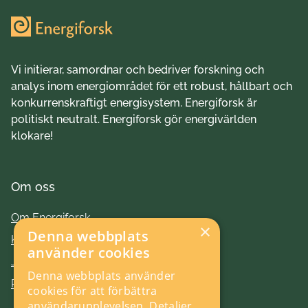
Vi initierar, samordnar och bedriver forskning och
analys inom energiområdet för ett robust, hållbart och
konkurrenskraftigt energisystem. Energiforsk är
politiskt neutralt. Energiforsk gör energivärlden
klokare!
Om oss
Om Energiforsk
×
Denna webbplats
Kontakt
använder cookies
Jobba hos oss
Denna webbplats använder
Press
cookies för att förbättra
användarupplevelsen.
Detaljer